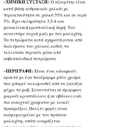
~ΧΗΜΙΚΗ ΣΥΣΤΑΣΗ:
Ο αζουρίτης είναι
κατά βάση ανθρακικός χαλκός με
περιεκτικότητα σε χαλκό 55% και σε νερό
5%. Έχει
σκληρότητα
3,5-4 και
μονοκλινική κρυσταλλική δομή. Τον
συναντάμε συχνά μαζι με τον μαλαχίτη.
Τα πετρώματα αυτά σχηματίζονται από
διαλύματα του χαλκού,
καθώς
τα
τελευταία περνούν μέσα από
ασβεστολιθικά πετρώματα
~ΠΕΡΙΓΡΑΦΗ:
Είναι
ένας αδιαφανές
ορυκτό
με ένα πανέμορφο μπλε χρώμα
που μπορεί να
κυμανθεί
από το γαλάζιο
μέχρι
το μοβ. Συναντιέται σε όμορφους
μικρούς κρυστάλλους ή σε σβόλους ενός
πιο ανοιχτού χρώματος με λευκές
προσμείξεις. Πολλές φορές είναι
αναμεμειγμένος με τον πράσινο
μαλαχίτη, οπότε ονομάζεται