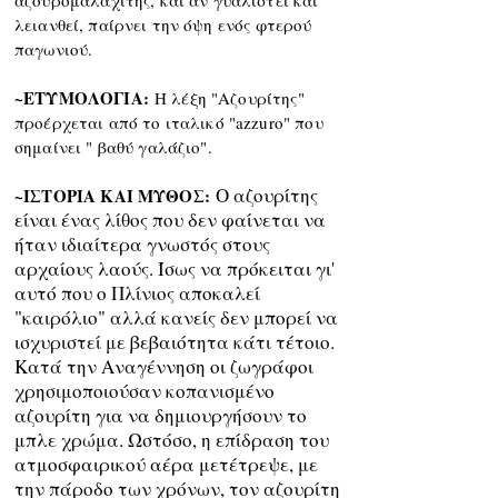
αζουρομαλαχίτης, και αν γυαλιστεί και
λειανθεί
, παίρνει την όψη ενός φτερού
παγωνιού.
~ΕΤΥΜΟΛΟΓΙΑ:
Η λέξη "Αζουρίτης"
προέρχεται από το ιταλικό "azzuro" που
σημαίνει " βαθύ γαλάζιο".
Ο αζουρίτης
~ΙΣΤΟΡΙΑ ΚΑΙ ΜΥΘΟΣ:
είναι ένας λίθος που δεν φαίνεται να
ήταν ιδιαίτερα γνωστός στους
αρχαίους λαούς. Ίσως να πρόκειται γι'
αυτό που ο Πλίνιος αποκαλεί
"καιρόλιο" αλλά κανείς δεν μπορεί να
ισχυριστεί με βεβαιότητα κάτι τέτοιο.
Κατά την Αναγέννηση οι ζωγράφοι
χρησιμοποιούσαν κοπανισμένο
αζουρίτη για να δημιουργήσουν το
μπλε χρώμα. Ωστόσο, η επίδραση του
ατμοσφαιρικού αέρα μετέτρεψε, με
την πάροδο των χρόνων, τον αζουρίτη