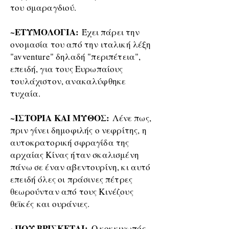
του σμαραγδιού.
~ΕΤΥΜΟΛΟΓΙΑ:
Έχει πάρει την
ονομασία του από την ιταλική λέξη
"avventure" δηλαδή "περιπέτεια",
επειδή, για τους Ευρωπαίους
τουλάχιστον, ανακαλύφθηκε
τυχαία.
~ΙΣΤΟΡΙΑ ΚΑΙ ΜΥΘΟΣ:
Λένε πως,
πριν γίνει δημοφιλής ο νεφρίτης, η
αυτοκρατορική σφραγίδα της
αρχαίας Κίνας ήταν σκαλισμένη
πάνω σε έναν αβεντουρίνη, κι αυτό
επειδή όλες οι πράσινες πέτρες
θεωρούνταν από τους Κινέζους
θεϊκές
και ουράνιες.
~ΠΟΥ ΒΡΙΣΚΕΤΑΙ:
Ο κοκκινωπός