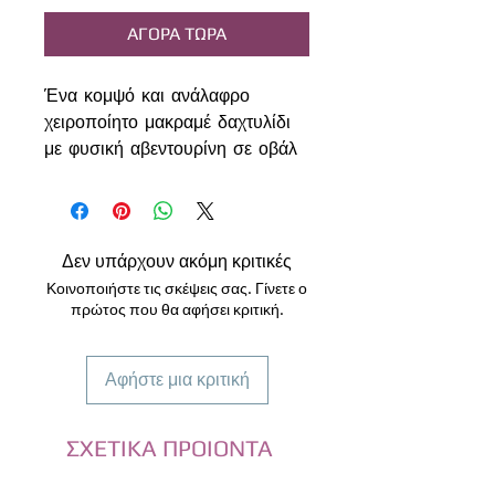
ΑΓΟΡΑ ΤΩΡΑ
Ένα κομψό και ανάλαφρο
χειροποίητο μακραμέ δαχτυλίδι
με φυσική αβεντουρίνη σε οβάλ
σχήμα. Η πέτρα στο κέντρο έχει
μέγεθος περίπου 1 εκ., ενώ το
δέσιμο έχει δημιουργηθεί με
λεπτό νήμα μακραμέ,
Δεν υπάρχουν ακόμη κριτικές
προσφέροντας ένα διακριτικό και
Κοινοποιήστε τις σκέψεις σας. Γίνετε ο
πολύ ελαφρύ αποτέλεσμα που
πρώτος που θα αφήσει κριτική.
αγκαλιάζει όμορφα το δάχτυλο. Η
αβεντουρίνη ξεχωρίζει για το
Αφήστε μια κριτική
απαλό πράσινο χρώμα της και
τη φυσική της λάμψη, χαρίζοντας
μία ήρεμη και γήινη αισθητική
ΣΧΕΤΙΚΑ ΠΡΟΙΟΝΤΑ
στο κόσμημα.
Ιδιότητες Αβεντουρίνης: Η