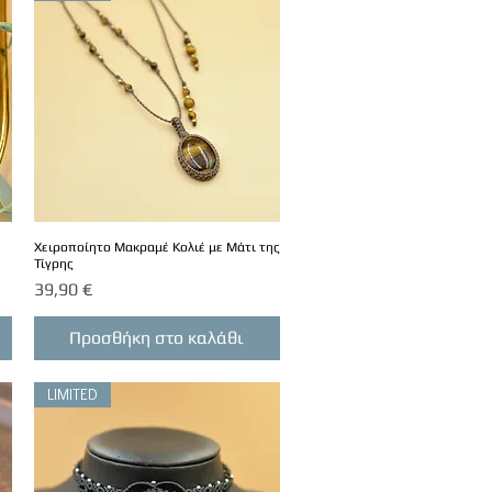
Χειροποίητο Μακραμέ Κολιέ με Μάτι της
Τίγρης
Τιμή
39,90 €
Προσθήκη στο καλάθι
LIMITED