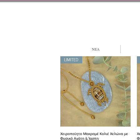
NEA
LIMITED
Χειροποίητο Μακραμέ Κολιέ Χελώνα με
Χ
Φυσικό Αχάτη & Ίασπη
Φ