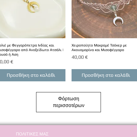
ολιέ με Φεγγαρόπετρα Ινδίας και
Χειροποίητο Μακραμέ Τσόκερ με
ισοφέγγαρο από Ανοξείδωτο Ατσάλι |
Ακουαμαρίνα και Μισοφέγγαρο
ρυσό ή Αση
Τιμή
40,00 €
ιμή
0,00 €
Προσθήκη στο καλάθι
Προσθήκη στο καλάθι
Φόρτωση
περισσοτέρων
ΠΟΛΙΤΙΚΕΣ ΜΑΣ