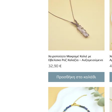
Χειροποίητο Μακραμέ Κολιέ με
Χ
Οβελίσκο Ροζ Χαλαζία – Αυξομειούμενο
Α
Τιμή
Τ
32,90 €
4
Προσθήκη στο καλάθι