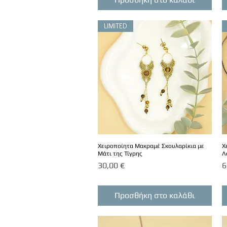
LIMITED
Χειροποίητα Μακραμέ Σκουλαρίκια με
Χ
Μάτι της Τίγρης
Λ
Τιμή
Τ
30,00 €
6
Προσθήκη στο καλάθι