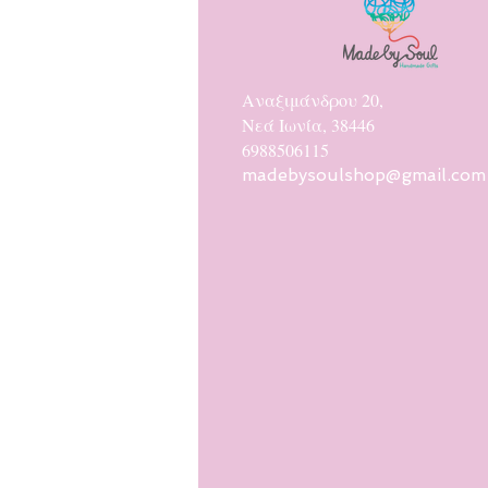
Αναξιμάνδρου 20,
Νεά Ιωνία, 38446
6988506115
madebysoulshop@gmail.com