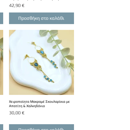
Τιμή
42,90 €
Προσθήκη στο καλάθι
Χειροποίητα Μακραμέ Σκουλαρίκια με
Απατίτη & Χαλκηδόνιο
Τιμή
30,00 €
Προσθήκη στο καλάθι