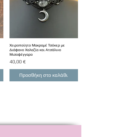
Χειροποίητο Μακραμέ Τσόκερ με
Διάφανο Χαλαζία και Ατσάλινο
Μισοφέγγαρο
Τιμή
40,00 €
Προσθήκη στο καλάθι