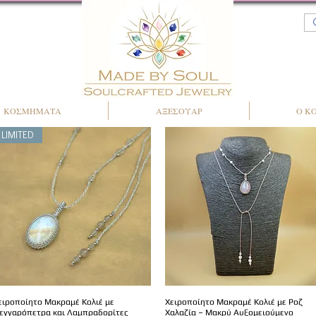
ΚΟΣΜΗΜΑΤΑ
ΑΞΕΣΟΥΑΡ
Ο Κ
LIMITED
ειροποίητο Μακραμέ Κολιέ με
Χειροποίητο Μακραμέ Κολιέ με Ροζ
εγγαρόπετρα και Λαμπραδορίτες
Χαλαζία – Μακρύ Αυξομειούμενο