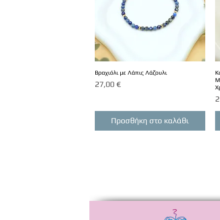
Βραχιόλι με Λάπις Λάζουλι
Κ
Μ
Τιμή
27,00 €
Χ
Τ
2
Προσθήκη στο καλάθι