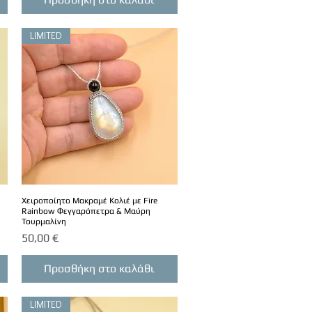
LIMITED
Χειροποίητο Μακραμέ Κολιέ με Fire
Rainbow Φεγγαρόπετρα & Μαύρη
Τουρμαλίνη
Τιμή
50,00 €
Προσθήκη στο καλάθι
LIMITED