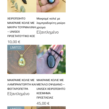
ΧΕΙΡΟΠΟΙΗΤΟ
Μακραμέ κολιέ με
ΜΑΚΡΑΜΕ ΚΟΛΙΕ ΜΕ
λαμπραδορίτη μαύρο
ΜΑΥΡΗ ΤΟΥΡΜΑΛΙΝΗ
χρώμα
– UNISEX
Εξαντλημένο
ΠΡΟΣΤΑΤΕΥΤΙΚΟ ΚΟΣ
Τιμή
10,00 €
LIMITED
ΜΑΚΡΑΜΕ ΚΟΛΙΕ ΜΕ
ΜΑΚΡΑΜΕ ΚΟΛΙΕ ΜΕ
ΛΑΜΠΡΑΝΤΟΡΙΤΗ ΚΑΙ
ΜΕΓΑΛΟ ΟΨΙΔΙΑΝΟ –
ΦΕΓΓΑΡΟΠΕΤΡΑ
UNISEX ΧΕΙΡΟΠΟΙΗΤΟ
Εξαντλημένο
ΚΟΣΜΗΜΑ
ΠΡΟΣΤΑΣΙΑΣ
Τιμή
45,00 €