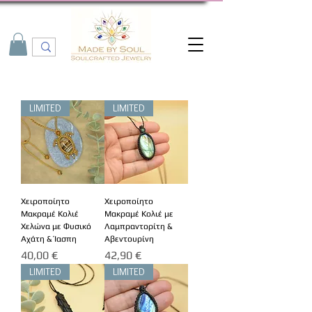
LIMITED
LIMITED
Χειροποίητο
Χειροποίητο
Μακραμέ Κολιέ
Μακραμέ Κολιέ με
Χελώνα με Φυσικό
Λαμπραντορίτη &
Αχάτη & Ίασπη
Αβεντουρίνη
Τιμή
Τιμή
40,00 €
42,90 €
LIMITED
LIMITED