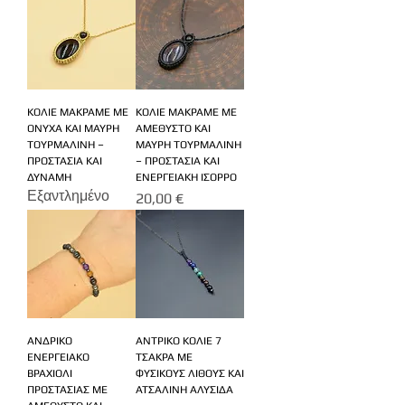
ΚΟΛΙΕ ΜΑΚΡΑΜΕ ΜΕ
ΚΟΛΙΕ ΜΑΚΡΑΜΕ ΜΕ
ΟΝΥΧΑ ΚΑΙ ΜΑΥΡΗ
ΑΜΕΘΥΣΤΟ ΚΑΙ
ΤΟΥΡΜΑΛΙΝΗ –
ΜΑΥΡΗ ΤΟΥΡΜΑΛΙΝΗ
ΠΡΟΣΤΑΣΙΑ ΚΑΙ
– ΠΡΟΣΤΑΣΙΑ ΚΑΙ
ΔΥΝΑΜΗ
ΕΝΕΡΓΕΙΑΚΗ ΙΣΟΡΡΟ
Εξαντλημένο
Τιμή
20,00 €
ΑΝΔΡΙΚΟ
ΑΝΤΡΙΚΟ ΚΟΛΙΕ 7
ΕΝΕΡΓΕΙΑΚΟ
ΤΣΑΚΡΑ ΜΕ
ΒΡΑΧΙΟΛΙ
ΦΥΣΙΚΟΥΣ ΛΙΘΟΥΣ ΚΑΙ
ΠΡΟΣΤΑΣΙΑΣ ΜΕ
ΑΤΣΑΛΙΝΗ ΑΛΥΣΙΔΑ