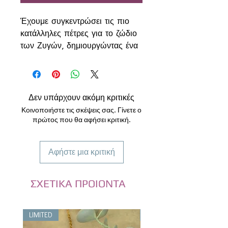
Έχουμε συγκεντρώσει τις πιο
κατάλληλες πέτρες για το ζώδιο
των Ζυγών, δημιουργώντας ένα
βραχιόλι που ενισχύει την
αρμονία, την αγάπη και τη
σωστή λήψη αποφάσεων.
Οι Ζυγοί είναι κοινωνικοί,
Δεν υπάρχουν ακόμη κριτικές
διπλωματικοί και αναζητούν
Κοινοποιήστε τις σκέψεις σας. Γίνετε ο
συνεχώς ισορροπία στις σχέσεις
πρώτος που θα αφήσει κριτική.
και στο περιβάλλον τους.
Χρειάζονται σταθερότητα,
Αφήστε μια κριτική
αυτοπεποίθηση και καθαρότητα
σκέψης για να διατηρούν την
εσωτερική και εξωτερική τους
ΣΧΕΤΙΚΑ ΠΡΟΙΟΝΤΑ
αρμονία.
Το βραχιόλι περιλαμβάνει:
LIMITED
LIMITED
Νεφρίτη