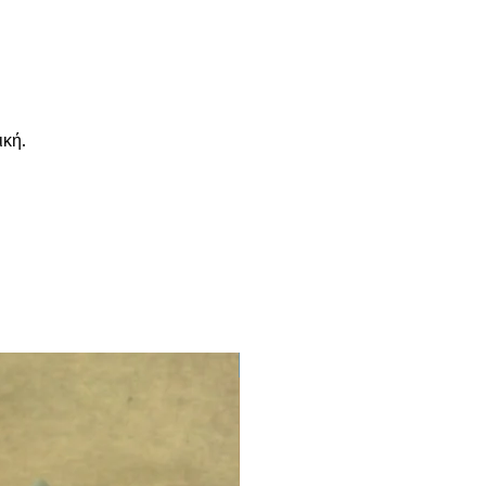
ική.
LIMITED