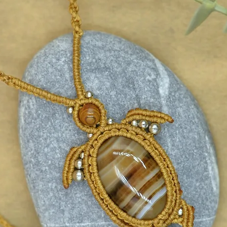
ηγορία Κολιέ.
σετε μήνυμα στο
custom κουτάκι
για
 το φτιάξω ειδικά για εσάς.