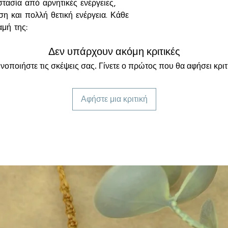
τασία από αρνητικές ενέργειες,
η και πολλή θετική ενέργεια. Κάθε
αμή της:
πό την αρνητικότητα και βοηθά να
Δεν υπάρχουν ακόμη κριτικές
ς εντάσεις.
ρνει δύναμη και εσωτερική
νοποιήστε τις σκέψεις σας. Γίνετε ο πρώτος που θα αφήσει κριτ
ν αύρα και ενισχύει τη συγκέντρωση
Αφήστε μια κριτική
ρρος, αποφασιστικότητα και
.
ο δυνατή πέτρα προστασίας από
ουν λάμψη και ενισχύουν την
ε ανθεκτικό ατσαλόσυρμα, κλείνει με
αση
5 εκατοστών
. Το βασικό μήκος
κταση
.
τοιχο κολιέ και να το δημιουργήσετε σε