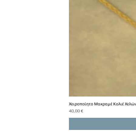
Χειροποίητο Μακραμέ Κολιέ Χελών
Τιμή
40,00 €