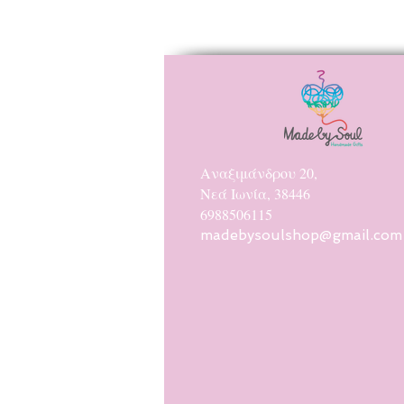
Αναξιμάνδρου 20,
Νεά Ιωνία, 38446
6988506115
madebysoulshop@gmail.com