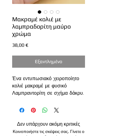
Μακραμέ κολιέ με
λαμπραδορίτη μαύρο
χρώμα
Τιμή
38,00 €
Εξαντλημένο
Ένα εντυπωσιακό χειροποίητο
κολιέ μακραμέ με φυσικό
Λαμπραντορίτη σε σχήμα δάκρυ.
Ο Λαμπραντορίτης ξεχωρίζει για
τον μοναδικό ιριδισμό του, που
αποκαλύπτει μπλε ανταύγειες
όταν το φως αγγίζει την
Δεν υπάρχουν ακόμη κριτικές
επιφάνειά του.
Κοινοποιήστε τις σκέψεις σας. Γίνετε ο