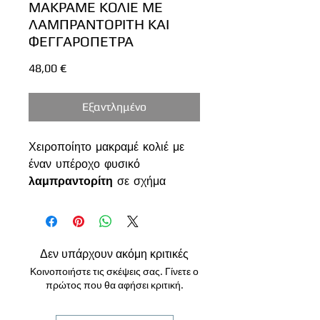
ΜΑΚΡΑΜΕ ΚΟΛΙΕ ΜΕ
ΛΑΜΠΡΑΝΤΟΡΙΤΗ ΚΑΙ
ΦΕΓΓΑΡΟΠΕΤΡΑ
Τιμή
48,00 €
Εξαντλημένο
Χειροποίητο μακραμέ κολιέ με
έναν υπέροχο φυσικό
λαμπραντορίτη
σε σχήμα
δάκρυ, διακοσμημένο με
αληθινή φεγγαρόπετρα
στο
πάνω μέρος.
Η πέτρα έχει μαγευτικές
μπλε
Δεν υπάρχουν ακόμη κριτικές
και πράσινες αποχρώσεις
που
Κοινοποιήστε τις σκέψεις σας. Γίνετε ο
αντανακλούν το φως,
πρώτος που θα αφήσει κριτική.
δημιουργώντας ένα μοναδικό
εφέ ιριδισμού.