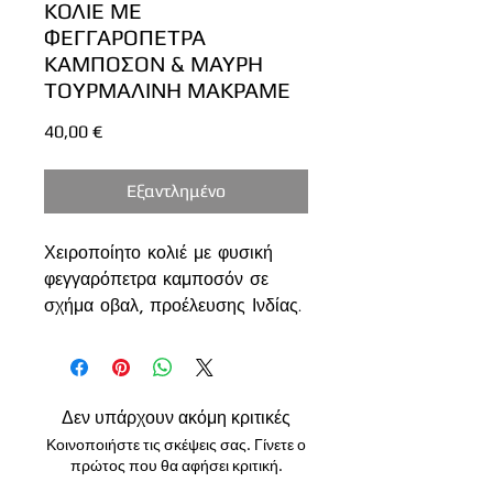
ΚΟΛΙΕ ΜΕ
ΦΕΓΓΑΡΟΠΕΤΡΑ
ΚΑΜΠΟΣΟΝ & ΜΑΥΡΗ
ΤΟΥΡΜΑΛΙΝΗ ΜΑΚΡΑΜΕ
Τιμή
40,00 €
Εξαντλημένο
Χειροποίητο κολιέ με φυσική
φεγγαρόπετρα καμποσόν σε
σχήμα οβαλ, προέλευσης Ινδίας.
Η φεγγαρόπετρα έχει διαστάσεις
2,9 x 1,8 εκατοστά και είναι
πλεγμένη περιμετρικά με
μακραμέ τεχνική,
Δεν υπάρχουν ακόμη κριτικές
χρησιμοποιώντας νήμα σε ασημί
Κοινοποιήστε τις σκέψεις σας. Γίνετε ο
απόχρωση που αναδεικνύει τον
πρώτος που θα αφήσει κριτική.
φυσικό ιριδισμό της πέτρας.