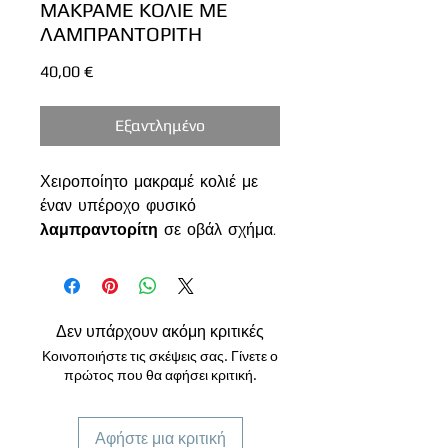
ΜΑΚΡΑΜΕ ΚΟΛΙΕ ΜΕ
ΛΑΜΠΡΑΝΤΟΡΙΤΗ
Τιμή
40,00 €
Εξαντλημένο
Χειροποίητο μακραμέ κολιέ με
έναν υπέροχο φυσικό
λαμπραντορίτη
σε οβάλ σχήμα.
Η πέτρα έχει μαγευτικές
μπλε
και χρυσές αποχρώσεις
που
αντανακλούν το φως,
δημιουργώντας ένα μοναδικό
Δεν υπάρχουν ακόμη κριτικές
εφέ ιριδισμού.
Κοινοποιήστε τις σκέψεις σας. Γίνετε ο
Η πλέξη είναι φτιαγμένη με
πρώτος που θα αφήσει κριτική.
χρυσό νήμα
, με εξαιρετική
λεπτομέρεια και φυσική
Αφήστε μια κριτική
ισορροπία.