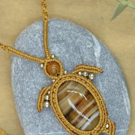
ing look
.