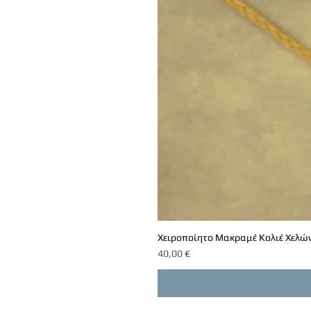
Χειροποίητο Μακραμέ Κολιέ Χελών
Τιμή
40,00 €