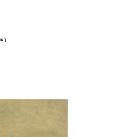
ική.
LIMITED