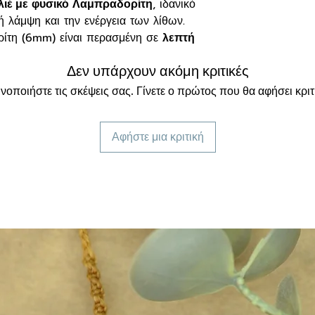
λιέ με φυσικό Λαμπραδορίτη
, ιδανικό
ή λάμψη και την ενέργεια των λίθων.
ρίτη (6mm) είναι περασμένη σε
λεπτή
υψηλής ποιότητας που
δεν μαυρίζει
Δεν υπάρχουν ακόμη κριτικές
 επέκταση
, ώστε να προσαρμόζεται
νοποιήστε τις σκέψεις σας. Γίνετε ο πρώτος που θα αφήσει κριτ
η αλλάζει ανάλογα με το φως,
Αφήστε μια κριτική
φαινόμενο "ζωντανής" ενέργειας πάνω
:
ς
προστασίας και πνευματικής
 την
εσωτερική καθοδήγηση
.
 ενέργειες και ψυχική κόπωση.
η λογική και στο συναίσθημα.
ανύουν περιόδους αλλαγών ή
ιξη
.
έ το με άλλα λεπτά κολιέ για ένα