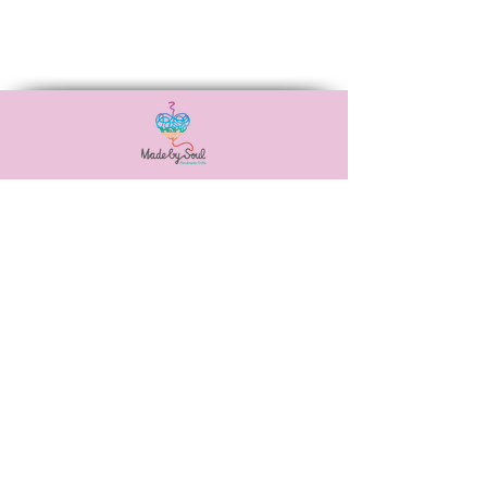
Αναξιμάνδρου 20,
Νεά Ιωνία, 38446
6988506115
madebysoulshop@gmail.com
ΠΟΛΙΤΙΚΕΣ ΜΑΣ
ΤΡΟΠΟΙ ΠΛΗΡΩΜΩΝ
ΤΡΟΠΟΙ ΑΠΟΣΤΟΛΗΣ
ΠΟΛΙΤΙΚΗ ΑΠΟΡΡΗΤΟΥ