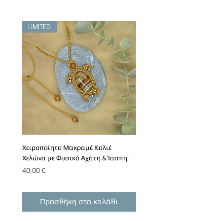
LIMITED
LIMITED
Χειροποίητο Μακραμέ Κολιέ
Χειροποίητο Μακραμέ Κολι
Χελώνα με Φυσικό Αχάτη & Ίασπη
Φεγγαρόπετρα και Λαμπρα
Τιμή
Τιμή
40,00 €
60,00 €
Προσθήκη στο καλάθι
Προσθήκη στο καλ