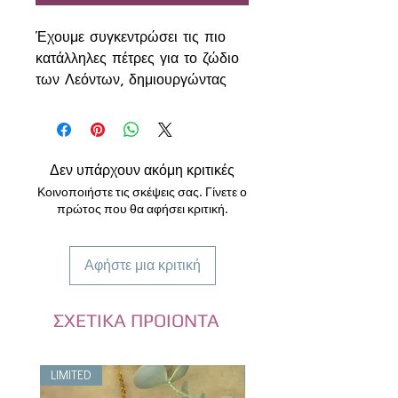
Έχουμε συγκεντρώσει τις πιο
κατάλληλες πέτρες για το ζώδιο
των Λεόντων, δημιουργώντας
ένα βραχιόλι που ενισχύει την
αυτοπεποίθηση, τη
δημιουργικότητα και τη φυσική
τους λάμψη.
Δεν υπάρχουν ακόμη κριτικές
Οι Λέοντες είναι δυναμικοί,
Κοινοποιήστε τις σκέψεις σας. Γίνετε ο
χαρισματικοί και γεννημένοι για
πρώτος που θα αφήσει κριτική.
να ξεχωρίζουν. Χρειάζονται
σταθερότητα, καθαρό στόχο και
Αφήστε μια κριτική
ενίσχυση της εσωτερικής τους
δύναμης ώστε να διοχετεύουν
σωστά την έντονη ενέργειά τους.
ΣΧΕΤΙΚΑ ΠΡΟΙΟΝΤΑ
Το βραχιόλι περιλαμβάνει:
Μάτι της Τίγρης
LIMITED
LIMITED
Ενισχύει την αυτοπεποίθηση, τη