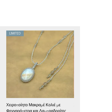
LIMITED
LIMITED
Χειροποίητο Μακραμέ Κολιέ με
Χειροποίητο Μακραμέ 
Φεγγαρόπετρα και Λαμπραδορίτες
Rainbow Φεγγαρόπετ