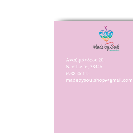
Αναξιμάνδρου 20,
Νεά Ιωνία, 38446
6988506115
madebysoulshop@gmail.com