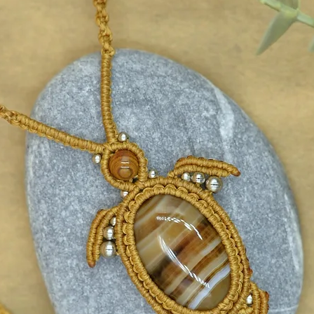
ώρο για:
ε νόημα
2,5 εκ.
εν μαυρίζει)