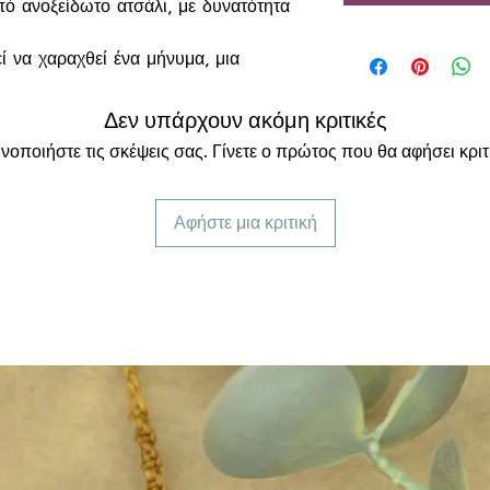
πό ανοξείδωτο ατσάλι, με δυνατότητα
 να χαραχθεί ένα μήνυμα, μια
 ενώ στην πίσω πλευρά υπάρχει
, ημερομηνίας ή οποιασδήποτε
Δεν υπάρχουν ακόμη κριτικές
νοποιήστε τις σκέψεις σας. Γίνετε ο πρώτος που θα αφήσει κριτ
λινη αλυσιδούλα που κρέμεται έξω
 με:
Αφήστε μια κριτική
ανοιχτό βιβλίο
ίζουν:
τα
κό για διάβασμα, μελέτη και στιγμές