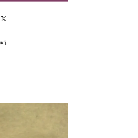
ική.
LIMITED