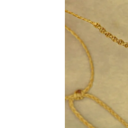
ηρεμίας.
Ένα ιδιαίτερο και συμβολικό δ
λάτρεις του βιβλίου
συγγραφείς & φοιτητές
προσωποποιημένο δώρο μ
ΔΙΑΣΤΑΣΕΙΣ
Μέγεθος σελιδοδείκτη: 13 x 
Υλικό: ανοξείδωτο ατσάλι (δ