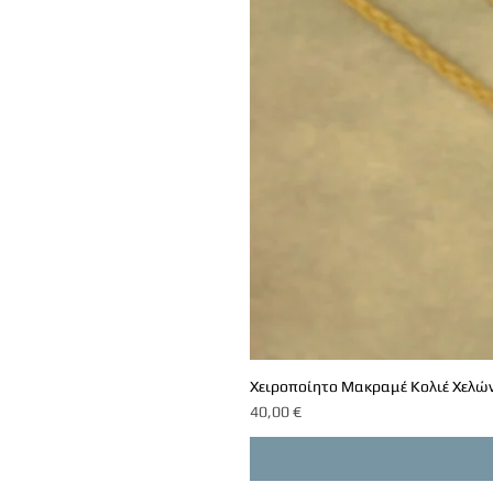
Χειροποίητο Μακραμέ Κολιέ Χελών
Τιμή
40,00 €