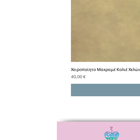
Χειροποίητο Μακραμέ Κολιέ Χελών
Τιμή
40,00 €