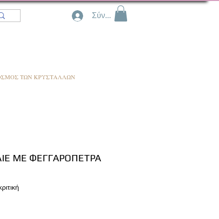
Σύνδεση
ΟΣΜΟΣ ΤΩΝ ΚΡΥΣΤΑΛΛΩΝ
ΛΙΕ ΜΕ ΦΕΓΓΑΡΟΠΕΤΡΑ
f five stars based on 1 review
 κριτική