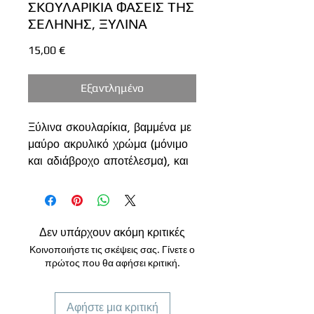
ΣΚΟΥΛΑΡΙΚΙΑ ΦΑΣΕΙΣ ΤΗΣ
ΣΕΛΗΝΗΣ, ΞΥΛΙΝΑ
Τιμή
15,00 €
Εξαντλημένο
Ξύλινα σκουλαρίκια, βαμμένα με
μαύρο ακρυλικό χρώμα (μόνιμο
και αδιάβροχο αποτέλεσμα), και
γαλάζιο μεταλλικό από μέσα, με
αυτό τον τρόπο το φεγγάρι
αποκτά ένα γαλάζιο χρώμα. Τα
σκουλαρίκια συμβολίζουν τις
Δεν υπάρχουν ακόμη κριτικές
φάσεις της σελήνης, ένα
Κοινοποιήστε τις σκέψεις σας. Γίνετε ο
ιδιαίτερο, μαγικό σύμβολο. Το
πρώτος που θα αφήσει κριτική.
ξύλο έχει κοπεί με τη βοήθεια
του laser. Είναι πολύ ελαφριά
Αφήστε μια κριτική
και άνετα να φορεθούν.