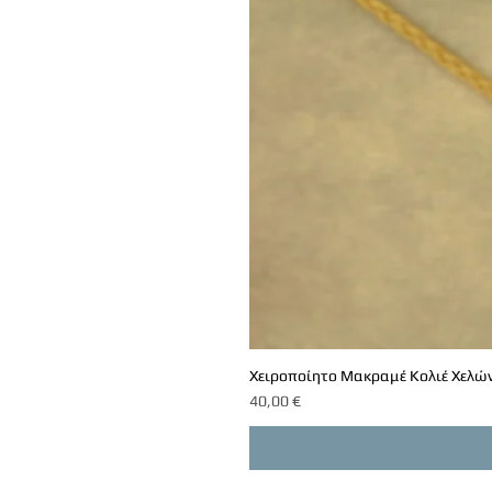
Χειροποίητο Μακραμέ Κολιέ Χελών
Τιμή
40,00 €