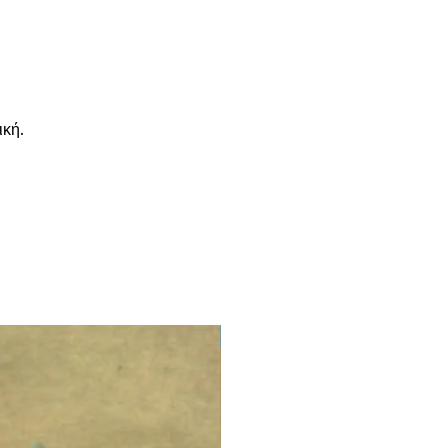
ική.
LIMITED