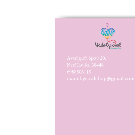
Αναξιμάνδρου 20,
Νεά Ιωνία, 38446
6988506115
madebysoulshop@gmail.com