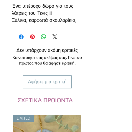
Ένα υπέροχο δώρο για τους
λάτρεις του Τένις !!!
Ξύλινα, καρφωτά σκουλαρίκια,
ζωγραφισμένα στο χέρι με
ακρυλικά χρώματα, υψηλής
ποιότητας για μόνιμο και
αδιάβροχο αποτέλεσμα.
Δεν υπάρχουν ακόμη κριτικές
Είναι ελαφριά και διαθέτουν
Κοινοποιήστε τις σκέψεις σας. Γίνετε ο
υποαλλεργικό ατσάλινο
πρώτος που θα αφήσει κριτική.
κούμπωμα!
Μήκος 12 χλ.
Αφήστε μια κριτική
----------------------------------
-----
*Θα τα παραλάβεις σε
ΣΧΕΤΙΚΑ ΠΡΟΙΟΝΤΑ
χειροποίητη συσκευασία δώρου
από ανακυκλώσιμα υλικά.
LIMITED
LIMITED
*Κάθε οθόνη είναι διαφορετική
και ενδέχεται να είναι