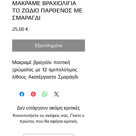
ΜΑΚΡΑΜΕ ΒΡΑΧΙΟΛΙΓΙΑ
ΤΟ ΖΩΔΙΟ ΠΑΡΘΕΝΟΣ ΜΕ
ΣΜΑΡΑΓΔΙ
Τιμή
25,00 €
Εξαντλημένο
Μακραμέ βραχιόλι ποντική
χρώματος με 12 ημιπολύτιμος
λίθους Ακατέργαστο Σμαράγδι
(6mm.); 10 μπροστά και 2 στο
τελείωμα, που αντιπροσωπεύουν
τους 12 ζωδιακούς κύκλους. Το
βραχιόλι έρχεται πάνω σε μια
Δεν υπάρχουν ακόμη κριτικές
όμορφη κάρτα με την ονομασία
Κοινοποιήστε τις σκέψεις σας. Γίνετε ο
ζωδίου, ονομασία πέτρας και
πρώτος που θα αφήσει κριτική.
ιδιότητες της. Τα μεταλλικά
στοιχεία είναι από ανοξείδωτο