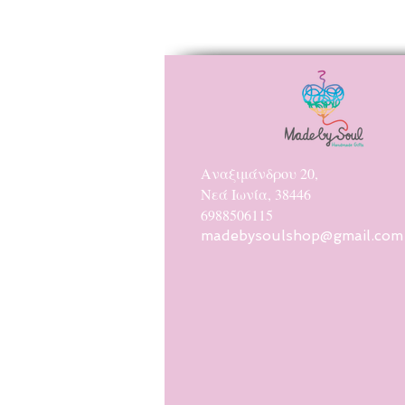
Αναξιμάνδρου 20,
Νεά Ιωνία, 38446
6988506115
madebysoulshop@gmail.com