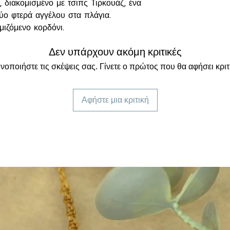
y, διακομισμένο με τσιπς Τιρκουάζ, ένα
ύο φτερά αγγέλου στα πλάγια.
ιζόμενο κορδόνι.
Δεν υπάρχουν ακόμη κριτικές
κ.
νοποιήστε τις σκέψεις σας. Γίνετε ο πρώτος που θα αφήσει κριτ
και Αφθονία, χάρη στον ιδιαίτερο
Αφήστε μια κριτική
νεις αρχή και τέλος αντιπροσωπεύει
ωής.
οίητη συσκευασία δώρου από
και ενδέχεται να είναι διαφορετικά
 χρώματα να έχουν μία μικρή