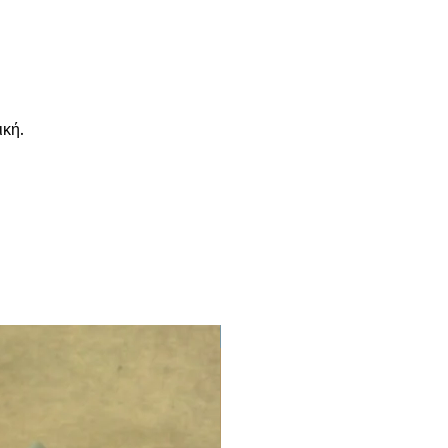
ική.
LIMITED