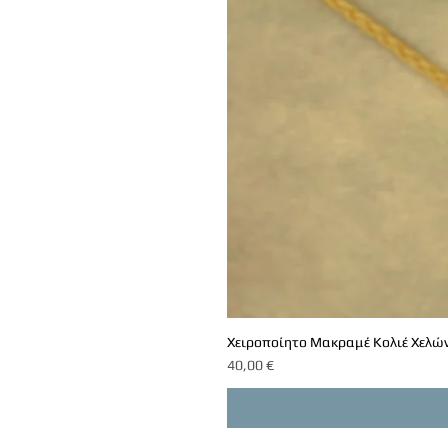
Χειροποίητο Μακραμέ Κολιέ Χελών
Τιμή
40,00 €