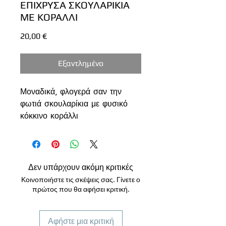
ΕΠΙΧΡΥΣΑ ΣΚΟΥΛΑΡΙΚΙΑ
ΜΕ ΚΟΡΑΛΛΙ
Τιμή
20,00 €
Εξαντλημένο
Μοναδικά, φλογερά σαν την
φωτιά σκουλαρίκια με φυσικό
κόκκινο κοράλλι
Όλα τα μεταλλικά μέρη είναι από
επίχρυσο ατσάλι.
Μήκος - 4,5 εκ
--------------------------
Δεν υπάρχουν ακόμη κριτικές
*Θα τα παραλάβεις σε
Κοινοποιήστε τις σκέψεις σας. Γίνετε ο
χειροποίητη συσκευασία δώρου
πρώτος που θα αφήσει κριτική.
από ανακυκλώσιμα υλικά.
*Κάθε οθόνη είναι διαφορετική
Αφήστε μια κριτική
και ενδέχεται να είναι