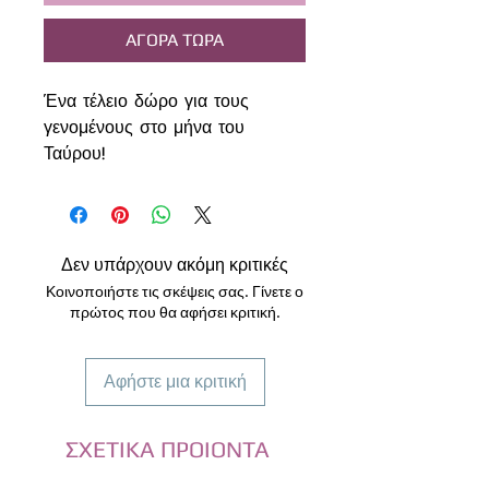
ΑΓΟΡΑ ΤΩΡΑ
Ένα τέλειο δώρο για τους
γενομένους στο μήνα του
Ταύρου!
Το βραχιόλι είναι φτιαγμένο με
μακραμέ τεχνική και προσθέσαμε
2 μεγάλες χάντρες από
Αμέθυστο ( 10χλ. ) και άλλα 2
Δεν υπάρχουν ακόμη κριτικές
στα τελειώματα (6 χλ.). Το
Κοινοποιήστε τις σκέψεις σας. Γίνετε ο
μεταλλικό πλαίσιο είναι από
πρώτος που θα αφήσει κριτική.
ανοξείδωτο ατσάλι και πάνω του
χαράξαμε το σύμβολο του
Αφήστε μια κριτική
Ταύρου με το αστερισμό του.
Στην πίσω πλευρά μπορούμε να
χαράξουμε μία μικρή αφιέρωση.
ΣΧΕΤΙΚΑ ΠΡΟΙΟΝΤΑ
Η χάραξη γίνεται με το laser