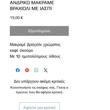
ΑΝΔΡΙΚΟ ΜΑΚΡΑΜΕ
ΒΡΑΧΙΟΛΙ ΜΕ ΙΑΣΠΙ
Τιμή
19,00 €
Εξαντλημένο
Μακραμέ βραχιόλι χρώματος
καφέ σκούρο.
Με 10 ημιπολύτιμους λίθους
Ίασπι 8χλ.
Αυξομειόμενο
----------------------------------
-----------
Δεν υπάρχουν ακόμη κριτικές
Έλκει τον πλούτο, την τύχη και
Κοινοποιήστε τις σκέψεις σας. Γίνετε ο
την αγάπη. Χαρίζει υγεία,
πρώτος που θα αφήσει κριτική.
ισορροπία, ζωτικότητα, ευεξία,
ομορφιά, μακροζωία, αισιοδοξία
Αφήστε μια κριτική
και ενέργεια. Μας χαρίζει