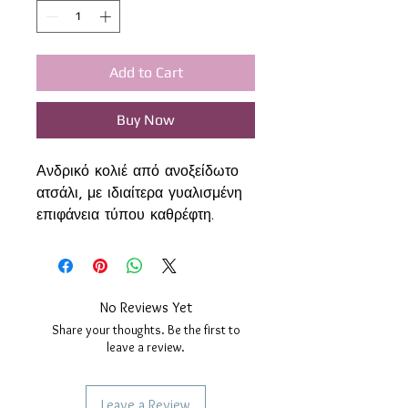
Add to Cart
Buy Now
Ανδρικό κολιέ από ανοξείδωτο
ατσάλι, με ιδιαίτερα γυαλισμένη
επιφάνεια τύπου καθρέφτη.
Το μεταλλικό στοιχείο είναι
μακρόστενο, με διαστάσεις 4,5 x
1 εκατοστό, και προσφέρει
δυνατότητα χάραξης και στις δύο
No Reviews Yet
πλευρές, μπροστά και πίσω, για
Share your thoughts. Be the first to
όνομα, αρχικό, ημερομηνία ή
leave a review.
σύντομο μήνυμα.
Το κολιέ συνδυάζεται με
Leave a Review