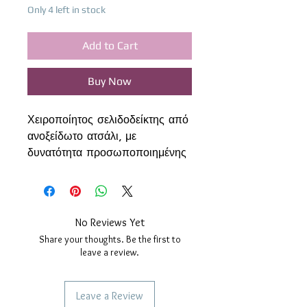
Only 4 left in stock
Add to Cart
Buy Now
Χειροποίητος σελιδοδείκτης από
ανοξείδωτο ατσάλι, με
δυνατότητα προσωποποιημένης
χάραξης.
Στην μπροστινή πλευρά μπορεί
να χαραχθεί ένα μήνυμα, μια
αφιέρωση ή μια μικρή φράση,
No Reviews Yet
ενώ στην πίσω πλευρά υπάρχει
Share your thoughts. Be the first to
δυνατότητα χάραξης ονόματος,
leave a review.
ημερομηνίας ή οποιασδήποτε
προσωπικής λεπτομέρειας.
Leave a Review