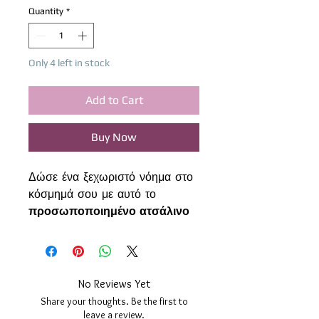
Quantity
*
Only 4 left in stock
Add to Cart
Buy Now
Δώσε ένα ξεχωριστό νόημα στο
κόσμημά σου με αυτό το
προσωποποιημένο ατσάλινο
κολιέ
, φτιαγμένο με αγάπη για
να κρατά τις πιο σημαντικές σου
στιγμές πάντα κοντά σου.
Το κεντρικό στοιχείο είναι ένα
No Reviews Yet
λαμπερό οριζόντιο tag
από
Share your thoughts. Be the first to
ανοξείδωτο ατσάλι καθρέφτη
leave a review.