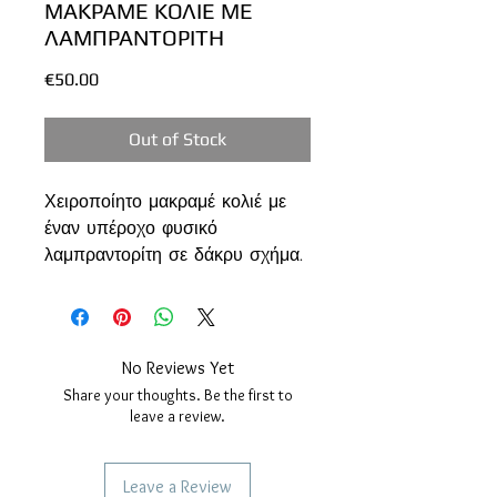
ΜΑΚΡΑΜΕ ΚΟΛΙΕ ΜΕ
ΛΑΜΠΡΑΝΤΟΡΙΤΗ
Price
€50.00
Out of Stock
Χειροποίητο μακραμέ κολιέ με
έναν υπέροχο φυσικό
λαμπραντορίτη σε δάκρυ σχήμα.
Η πέτρα έχει
μαγευτικές αποχρώσεις — ροζ,
χρυσό και διακριτικό μπλε —
που αλλάζουν με το φως και
No Reviews Yet
δημιουργούν έναν μαγικό
Share your thoughts. Be the first to
ιριδισμό που θυμίζει
leave a review.
ηλιοβασίλεμα.
Η πλέξη είναι φτιαγμένη με
Leave a Review
χρυσό νήμα, με εξαιρετική