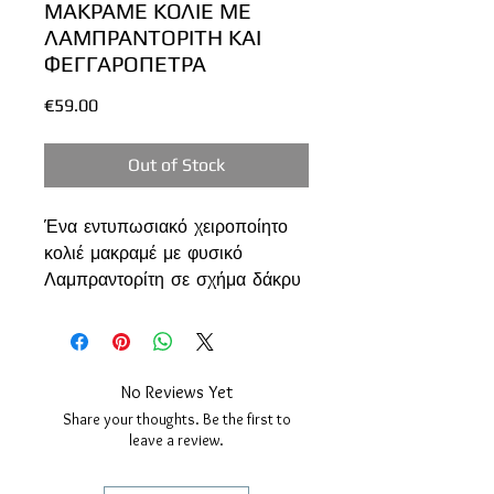
ΜΑΚΡΑΜΕ ΚΟΛΙΕ ΜΕ
ΛΑΜΠΡΑΝΤΟΡΙΤΗ ΚΑΙ
ΦΕΓΓΑΡΟΠΕΤΡΑ
Price
€59.00
Out of Stock
Ένα εντυπωσιακό χειροποίητο
κολιέ μακραμέ με φυσικό
Λαμπραντορίτη σε σχήμα δάκρυ
και μία διακριτική χάντρα
Φεγγαρόπετρας στο επάνω
μέρος.
Ο Λαμπραντορίτης ξεχωρίζει για
No Reviews Yet
τον μοναδικό ιριδισμό του, που
Share your thoughts. Be the first to
αποκαλύπτει μπλε, χρυσές και
leave a review.
πράσινες ανταύγειες όταν το
φως αγγίζει την επιφάνειά του.