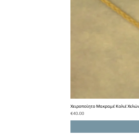
Χειροποίητο Μακραμέ Κολιέ Χελών
Price
€40.00