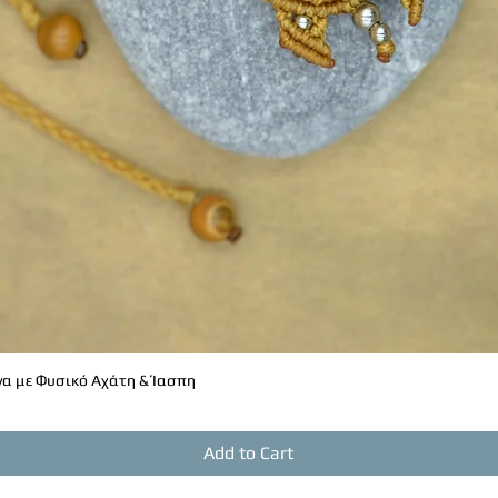
α με Φυσικό Αχάτη & Ίασπη
Quick View
Add to Cart