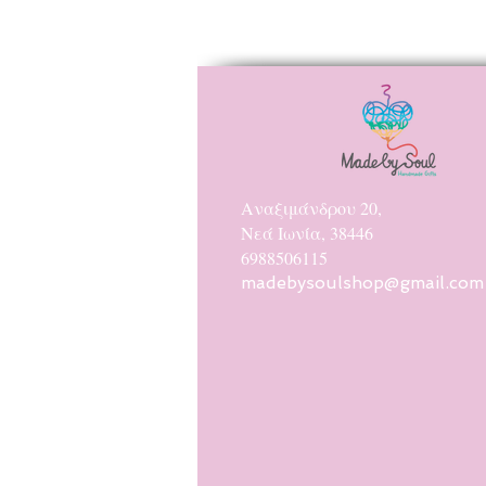
Αναξιμάνδρου 20,
Νεά Ιωνία, 38446
6988506115
madebysoulshop@gmail.com