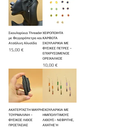
Σκουλαρίκια Threader
ΧΕΙΡΟΠΟΙΗΤΑ
με Φεγγαρόπετρα και
ΚΑΡΦΩΤΑ
Ατσάλινη Αλυσίδα
ΣΚΟΥΛΑΡΙΚΙΑ ΜΕ
ΦΥΣΙΚΕΣ ΠΕΤΡΕΣ –
Τιμή
15,00 €
ΕΠΙΧΡΥΣΩΜΕΝΟΣ
ΟΡΕΙΧΑΛΚΟΣ
Τιμή
10,00 €
ΑΚΑΤΕΡΓΑΣΤΗ ΜΑΥΡΗ
ΣΚΟΥΛΑΡΙΚΙΑ ΜΕ
ΤΟΥΡΜΑΛΙΝΗ –
ΗΜΙΠΟΛΥΤΙΜΟΥΣ
ΦΥΣΙΚΟΣ ΛΙΘΟΣ
ΛΙΘΟΥΣ– ΝΕΦΡΙΤΗΣ,
ΠΡΟΣΤΑΣΙΑΣ
ΑΧΑΤΗΣ Ή