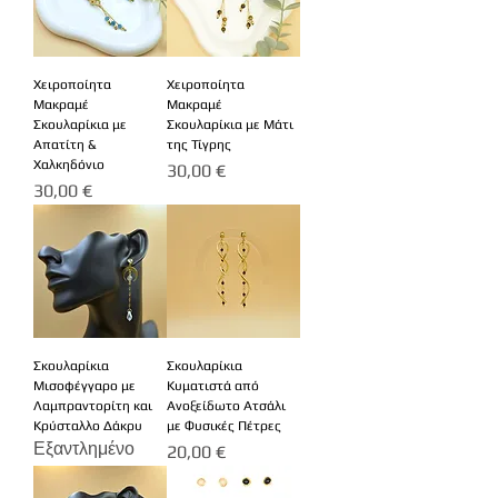
Χειροποίητα
Χειροποίητα
Μακραμέ
Μακραμέ
Σκουλαρίκια με
Σκουλαρίκια με Μάτι
Απατίτη &
της Τίγρης
Χαλκηδόνιο
Τιμή
30,00 €
Τιμή
30,00 €
Σκουλαρίκια
Σκουλαρίκια
Μισοφέγγαρο με
Κυματιστά από
Λαμπραντορίτη και
Ανοξείδωτο Ατσάλι
Κρύσταλλο Δάκρυ
με Φυσικές Πέτρες
Εξαντλημένο
Τιμή
20,00 €