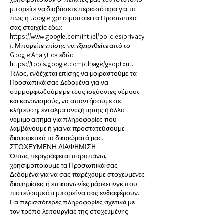
μπορείτε να διαβάσετε περισσότερα για το
πώς η Google χρησιμοποιεί τα Προσωπικά
σας στοιχεία εδώ:
https://www.google.com/intl/el/policies/privacy
/. Μπορείτε επίσης να εξαιρεθείτε από το
Google Analytics εδώ:
https://tools.google.com/dlpage/gaoptout.
Τέλος, ενδέχεται επίσης να μοιραστούμε τα
Προσωπικά σας Δεδομένα για να
συμμορφωθούμε με τους ισχύοντες νόμους
και κανονισμούς, να απαντήσουμε σε
κλήτευση, ένταλμα αναζήτησης ή άλλο
νόμιμο αίτημα για πληροφορίες που
λαμβάνουμε ή για να προστατεύσουμε
διαφορετικά τα δικαιώματά μας.
ΣΤΟΧΕΥΜΕΝΗ ΔΙΑΦΗΜΙΣΗ
Όπως περιγράφεται παραπάνω,
χρησιμοποιούμε τα Προσωπικά σας
Δεδομένα για να σας παρέχουμε στοχευμένες
διαφημίσεις ή επικοινωνίες μάρκετινγκ που
πιστεύουμε ότι μπορεί να σας ενδιαφέρουν.
Για περισσότερες πληροφορίες σχετικά με
τον τρόπο λειτουργίας της στοχευμένης