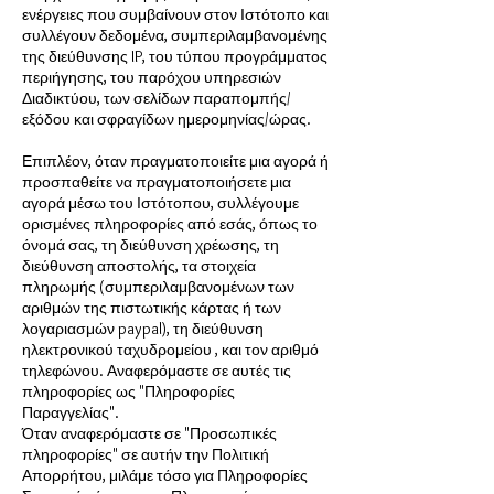
ενέργειες που συμβαίνουν στον Ιστότοπο και
συλλέγουν δεδομένα, συμπεριλαμβανομένης
της διεύθυνσης IP, του τύπου προγράμματος
περιήγησης, του παρόχου υπηρεσιών
Διαδικτύου, των σελίδων παραπομπής/
εξόδου και σφραγίδων ημερομηνίας/ώρας.
Επιπλέον, όταν πραγματοποιείτε μια αγορά ή
προσπαθείτε να πραγματοποιήσετε μια
αγορά μέσω του Ιστότοπου, συλλέγουμε
ορισμένες πληροφορίες από εσάς, όπως το
όνομά σας, τη διεύθυνση χρέωσης, τη
διεύθυνση αποστολής, τα στοιχεία
πληρωμής (συμπεριλαμβανομένων των
αριθμών της πιστωτικής κάρτας ή των
λογαριασμών paypal), τη διεύθυνση
ηλεκτρονικού ταχυδρομείου , και τον αριθμό
τηλεφώνου. Αναφερόμαστε σε αυτές τις
πληροφορίες ως "Πληροφορίες
Παραγγελίας".
Όταν αναφερόμαστε σε "Προσωπικές
πληροφορίες" σε αυτήν την Πολιτική
Απορρήτου, μιλάμε τόσο για Πληροφορίες