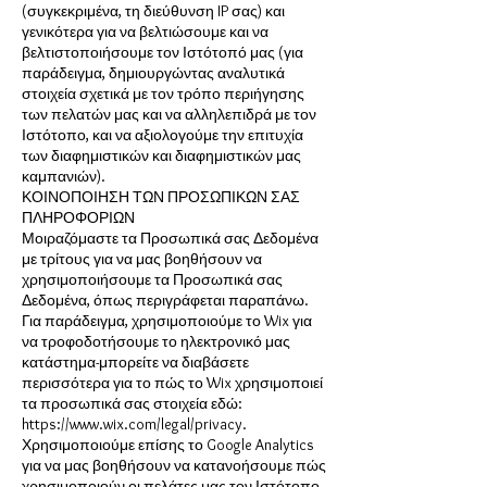
(συγκεκριμένα, τη διεύθυνση IP σας) και
γενικότερα για να βελτιώσουμε και να
βελτιστοποιήσουμε τον Ιστότοπό μας (για
παράδειγμα, δημιουργώντας αναλυτικά
στοιχεία σχετικά με τον τρόπο περιήγησης
των πελατών μας και να αλληλεπιδρά με τον
Ιστότοπο, και να αξιολογούμε την επιτυχία
των διαφημιστικών και διαφημιστικών μας
καμπανιών).
ΚΟΙΝΟΠΟΙΗΣΗ ΤΩΝ ΠΡΟΣΩΠΙΚΩΝ ΣΑΣ
ΠΛΗΡΟΦΟΡΙΩΝ
Μοιραζόμαστε τα Προσωπικά σας Δεδομένα
με τρίτους για να μας βοηθήσουν να
χρησιμοποιήσουμε τα Προσωπικά σας
Δεδομένα, όπως περιγράφεται παραπάνω.
Για παράδειγμα, χρησιμοποιούμε το Wix για
να τροφοδοτήσουμε το ηλεκτρονικό μας
κατάστημα-μπορείτε να διαβάσετε
περισσότερα για το πώς το Wix χρησιμοποιεί
τα προσωπικά σας στοιχεία εδώ:
https://www.wix.com/legal/privacy.
Χρησιμοποιούμε επίσης το Google Analytics
για να μας βοηθήσουν να κατανοήσουμε πώς
χρησιμοποιούν οι πελάτες μας τον Ιστότοπο -