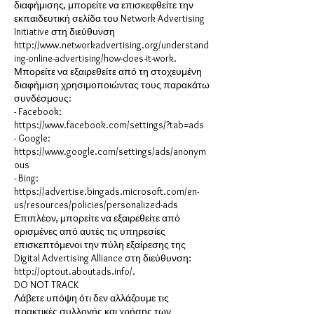
διαφήμισης, μπορείτε να επισκεφθείτε την
εκπαιδευτική σελίδα του Network Advertising
Initiative στη διεύθυνση
http://www.networkadvertising.org/understand
ing-online-advertising/how-does-it-work.
Μπορείτε να εξαιρεθείτε από τη στοχευμένη
διαφήμιση χρησιμοποιώντας τους παρακάτω
συνδέσμους:
- Facebook:
https://www.facebook.com/settings/?tab=ads
- Google:
https://www.google.com/settings/ads/anonym
ous
- Bing:
https://advertise.bingads.microsoft.com/en-
us/resources/policies/personalized-ads
Επιπλέον, μπορείτε να εξαιρεθείτε από
ορισμένες από αυτές τις υπηρεσίες
επισκεπτόμενοι την πύλη εξαίρεσης της
Digital Advertising Alliance στη διεύθυνση:
http://optout.aboutads.info/.
DO NOT TRACK
Λάβετε υπόψη ότι δεν αλλάζουμε τις
πρακτικές συλλογής και χρήσης των