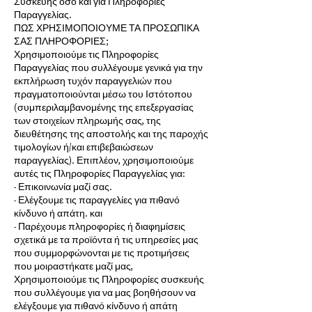
Συσκευής όσο και για Πληροφορίες
Παραγγελίας.
ΠΩΣ ΧΡΗΣΙΜΟΠΟΙΟΥΜΕ ΤΑ ΠΡΟΣΩΠΙΚΑ
ΣΑΣ ΠΛΗΡΟΦΟΡΙΕΣ;
Χρησιμοποιούμε τις Πληροφορίες
Παραγγελίας που συλλέγουμε γενικά για την
εκπλήρωση τυχόν παραγγελιών που
πραγματοποιούνται μέσω του Ιστότοπου
(συμπεριλαμβανομένης της επεξεργασίας
των στοιχείων πληρωμής σας, της
διευθέτησης της αποστολής και της παροχής
τιμολογίων ή/και επιβεβαιώσεων
παραγγελίας). Επιπλέον, χρησιμοποιούμε
αυτές τις Πληροφορίες Παραγγελίας για:
- Επικοινωνία μαζί σας.
- Ελέγξουμε τις παραγγελίες για πιθανό
κίνδυνο ή απάτη. και
- Παρέχουμε πληροφορίες ή διαφημίσεις
σχετικά με τα προϊόντα ή τις υπηρεσίες μας
που συμμορφώνονται με τις προτιμήσεις
που μοιραστήκατε μαζί μας,
Χρησιμοποιούμε τις Πληροφορίες συσκευής
που συλλέγουμε για να μας βοηθήσουν να
ελέγξουμε για πιθανό κίνδυνο ή απάτη