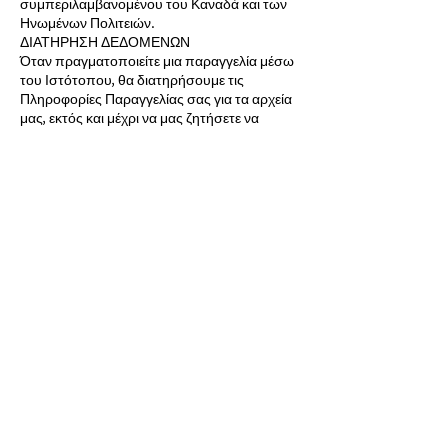
συμπεριλαμβανομένου του Καναδά και των
Ηνωμένων Πολιτειών.
ΔΙΑΤΗΡΗΣΗ ΔΕΔΟΜΕΝΩΝ
Όταν πραγματοποιείτε μια παραγγελία μέσω
του Ιστότοπου, θα διατηρήσουμε τις
Πληροφορίες Παραγγελίας σας για τα αρχεία
μας, εκτός και μέχρι να μας ζητήσετε να
διαγράψουμε αυτές τις πληροφορίες.
ΑΛΛΑΓΕΣ
Ενδέχεται να ενημερώνουμε κατά καιρούς
αυτήν την πολιτική απορρήτου προκειμένου
να αντικατοπτρίζουμε αλλαγές στις πρακτικές
μας ή για άλλους λειτουργικούς, νομικούς ή
κανονιστικούς λόγους.
GDPR - CURRENCY
Χρησιμοποιώντας τον ιστότοπό μας, εσείς (ο
επισκέπτης) συμφωνείτε να επιτρέψετε σε
τρίτα μέρη να επεξεργαστούν τη διεύθυνση IP
σας, προκειμένου να καθορίστει η τοποθεσία
σας με σκοπό τη μετατροπή νομίσματος.
Συμφωνείτε επίσης να αποθηκεύσετε αυτό το
νόμισμα σε ένα cookie σύνδεσης στο
πρόγραμμα περιήγησής σας (ένα
προσωρινό cookie που αφαιρείται αυτόματα