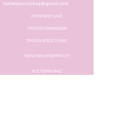
madebysoulshop@gmail.com
ΠΟΛΙΤΙΚΕΣ ΜΑΣ
ΤΡΟΠΟΙ ΠΛΗΡΩΜΩΝ
ΤΡΟΠΟΙ ΑΠΟΣΤΟΛΗΣ
ΠΟΛΙΤΙΚΗ ΑΠΟΡΡΗΤΟΥ
Η ΙΣΤΟΡΙΑ ΜΑΣ
ΕΠΙΚΟΙΝΩΝΙΑ
@madebysoulstore
Phone:
(0030)6988506115
email:
madebysoulshop@gmail.com