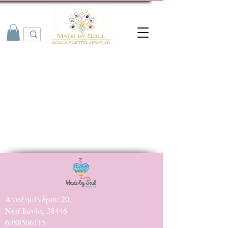
Αναξιμάνδρου 20,
Νεά Ιωνία, 38446
6988506115