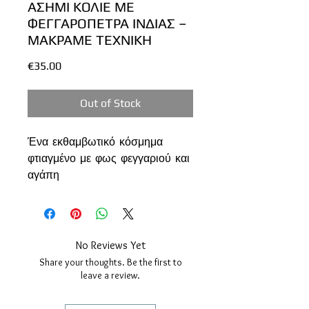
ΑΣΗΜΙ ΚΟΛΙΕ ΜΕ
ΦΕΓΓΑΡΟΠΕΤΡΑ ΙΝΔΙΑΣ –
ΜΑΚΡΑΜΕ ΤΕΧΝΙΚΗ
Price
€35.00
Out of Stock
Ένα εκθαμβωτικό κόσμημα
φτιαγμένο με φως φεγγαριού και
αγάπη
Αυτό το
κολιέ με
φεγγαρόπετρα Ινδίας
έχει δεθεί
προσεκτικά στο χέρι με
μακραμέ
τεχνική
και
ασημί ανθεκτικό
No Reviews Yet
νήμα
, που αγκαλιάζει τη φυσική
Share your thoughts. Be the first to
ομορφιά της πέτρας.
leave a review.
Η
καμπουσόν φεγγαρόπετρα
(2,7 x 1,6 εκ.) διαθέτει υπέροχο