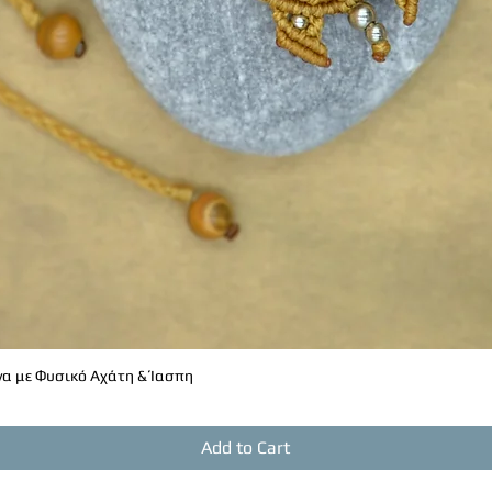
α με Φυσικό Αχάτη & Ίασπη
Quick View
Add to Cart