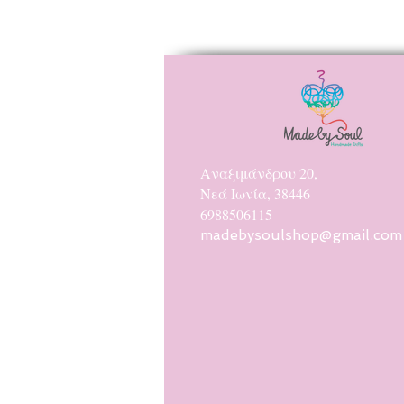
Αναξιμάνδρου 20,
Νεά Ιωνία, 38446
6988506115
madebysoulshop@gmail.com