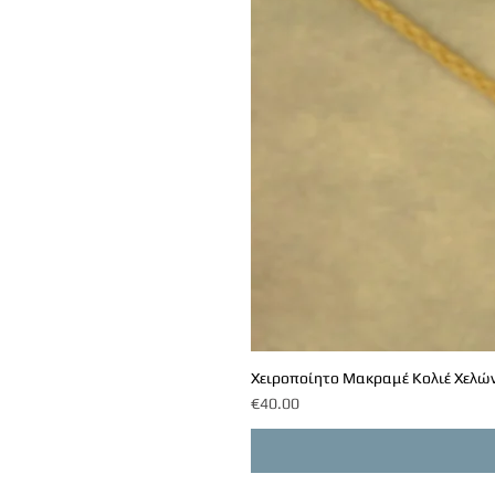
Χειροποίητο Μακραμέ Κολιέ Χελών
Price
€40.00