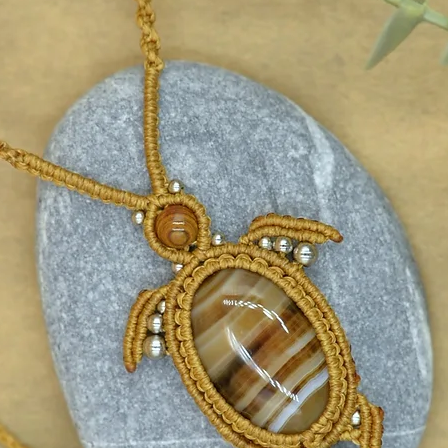
ς έχει τοποθετηθεί ανοξείδωτη ροδέλα
 σε χρυσού χρώματος ατσαλόσυρμα,
οχο.
αι από ανοξείδωτο ατσάλι, δεν
 για καθημερινή χρήση.
ς:
ασημί.
ο κούμπωμα, στο οποίο μπορεί να
ατσάλινη επέκταση 5 εκατοστών για
ό.
γμένο με λέιζερ το σύμβολο του Κριού
σε minimal εκδοχή
μένο για να ενισχύει τη δύναμη, την
ική ενέργεια των Κριών.