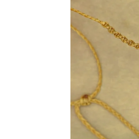
Ανάμεσα σε κάθε τρεις χάντρε
για διακριτική λάμψη.
Οι χάντρες είναι περασμένες
ιδιαίτερα ανθεκτικό και αδιάβρ
Όλα τα μεταλλικά στοιχεία είν
μαυρίζουν και είναι κατάλληλα
Διατίθενται σε δύο αποχρώσει
χρυσό (επίχρυσο) ή ατσάλινο 
Το βραχιόλι διαθέτει ιδιαίτερ
προστεθεί charm, καθώς και 
άνετη εφαρμογή σε κάθε καρπ
Διατίθεται σε δύο σχέδια:
– Με μεταλλικό στοιχείο χαρα
– Χωρίς μεταλλικό στοιχείο, 
Ένα ζωδιακό βραχιόλι σχεδιασ
αποφασιστικότητα και την ηγετ