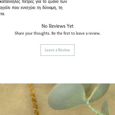
κατάλληλες πέτρες για το ζώδιο των
χιόλι που ενισχύει τη δύναμη, τη
τα.
ρμητικοί και γεμάτοι ενέργεια. Είναι
No Reviews Yet
νται σταθερότητα, καθαρό στόχο και
τε να διοχετεύουν σωστά την έντονη
Share your thoughts. Be the first to leave a review.
Leave a Review
 Ενισχύει το θάρρος, την
γική ενέργεια του Κριού.
η σταθερή πρόοδο. Υποστηρίζει την
σωτερική δύναμη. Βοηθά στη σωστή
ντρωση και τη στρατηγική σκέψη.