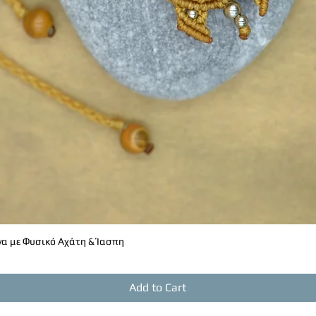
α με Φυσικό Αχάτη & Ίασπη
Quick View
Add to Cart