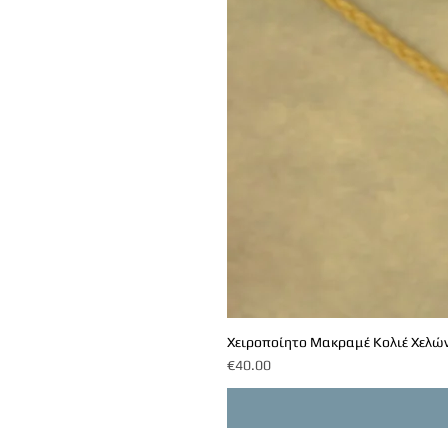
Χειροποίητο Μακραμέ Κολιέ Χελών
Price
€40.00