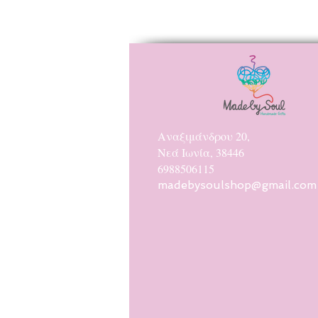
Αναξιμάνδρου 20,
Νεά Ιωνία, 38446
6988506115
madebysoulshop@gmail.com