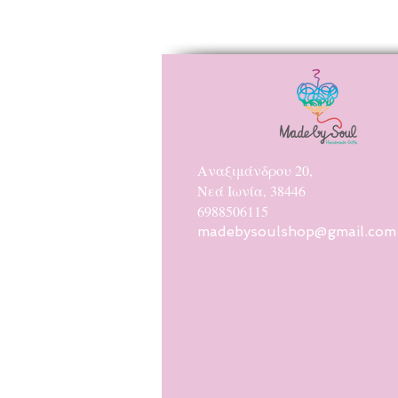
Αναξιμάνδρου 20,
Νεά Ιωνία, 38446
6988506115
madebysoulshop@gmail.com