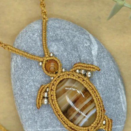
ε πυρήνα χαλκού και ασημί
 χρήση
ό σας όπως σας αρέσει να φοράτε το
 ούτε υπερβολικά σφιχτό ούτε πολύ
βραχιόλι δεν μπορεί να μικρύνει μετά
αθέτει επέκταση 5 εκατοστών που
μογή στο μέγεθος του καρπού.
μοναδική, επομένως ενδέχεται να
εις σε χρώμα, σχέδιο και ένταση του