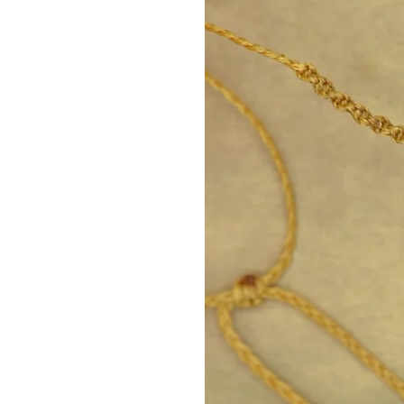
Σύρμα υψηλής ποιότητας μ
επίστρωση
Ατσάλινο κούμπωμα
Ατσάλινη επέκταση 5 εκ.
Χειροποίητη κατασκευή
Κατάλληλο για καθημερινή
Επιλογή Μεγέθους
Παρακαλώ μετρήστε τον καρπ
βραχιόλι σας, χωρίς να είναι
χαλαρό.
Λόγω της κατασκευής του, το 
την ολοκλήρωσή του, όμως δι
επιτρέπει μεγαλύτερη προσαρ
Κάθε πέτρα είναι φυσική και 
υπάρχουν μικρές διαφοροποιήσ
ιριδισμού.