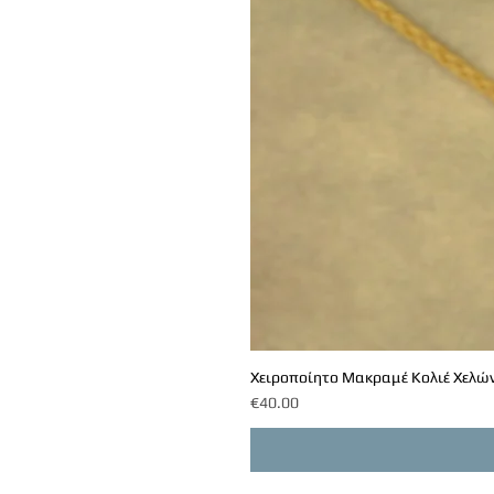
Χειροποίητο Μακραμέ Κολιέ Χελών
Price
€40.00