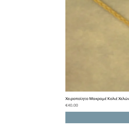
Χειροποίητο Μακραμέ Κολιέ Χελών
Price
€40.00