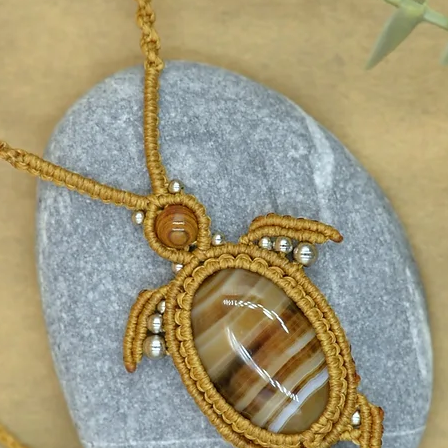
δια έχουν μικρή ευελιξία, ωστόσο η
 εφαρμόζουν άνετα και όμορφα.