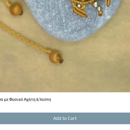
α με Φυσικό Αχάτη & Ίασπη
Quick View
Add to Cart