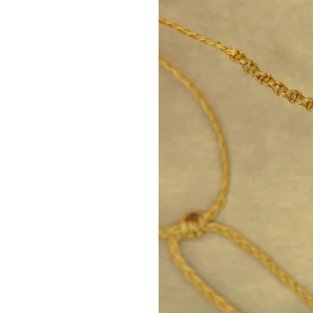
παραγγελία.
Σημείωση: Τα μακραμέ δαχτυλί
σωστή μέτρηση βοηθά ώστε να