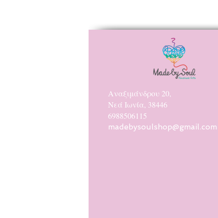
Αναξιμάνδρου 20,
Νεά Ιωνία, 38446
6988506115
madebysoulshop@gmail.com