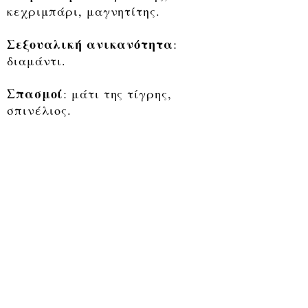
κεχριμπάρι, μαγνητίτης.
Σεξουαλική ανικανότητα
:
διαμάντι.
Σπασμοί
: μάτι της τίγρης,
σπινέλιος.
Στομαχιού παθήσεις
:
ακουαμαρίνα, βήρυλλος, ίασπις.
Συκωτιού παθήσεις
: αζοουρίτης,
αιματίτης, βήρυλλος,
μαγνητίτης.
Ταχυπαλμίες
: αιματίτης.
Τρέλα
: διαμάντι.