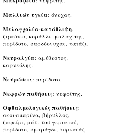
Μακροζωία
: νεφρίτης.
Μαλλιών υγεία
: όνυχας.
Μελαγχολία-κατάθλιψη
:
ζιρκόνιο, κοράλλι, μαλαχίτης,
περίδοτο, σαρδόονυχας, τοπάζι.
Νευραλγία
: αμέθυστος,
καρνεόλης.
Νευρώσεις
: περίδοτο.
Νεφρών παθήσεις
: νεφρίτης.
Οφθαλμολογικές παθήσεις
:
ακουαμαρίνα, βήρυλλος,
ζαφείρι, μάτι του γερακιού,
περίδοτο, σμαράγδι, τυρκουάζ.