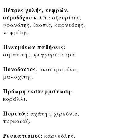
Πέτρες χολής, νεφρών,
ουροδόχου κ.λπ
.: αζουρίτης,
γρανάτης, ίασπις, καρνεόσης,
νεφρίτης.
Πνευμόνων παθήσεις
:
αιματίτης, φεγγαρόπετρα.
Πονόδοντος
: ακουαμαρίνα,
μαλαχίτης.
Πρόωρη εκσπερμάτωση
:
κοράλλι.
Πυρετός
: αχάτης, χιρκόνιο,
τυρκουάζ.
Ρευματισμοί
: καρνεόλης,