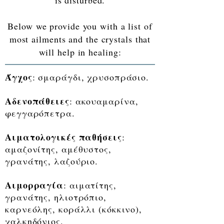
is disturbed.
Below we provide you with a list of
most ailments and the crystals that
will help in healing:
Άγχος
: σμαράγδι, χρυσοπράσιο.
Αδενοπάθειες
: ακουαμαρίνα,
φεγγαρόπετρα.
Αιματολογικές παθήσεις
:
αμαζονίτης, αμέθυστος,
γρανάτης, λαζούριο.
Αιμορραγία
: αιματίτης,
γρανάτης, ηλιοτρόπιο,
καρνεόλης, κοράλλι (κόκκινο),
χαλκηδόνιος.