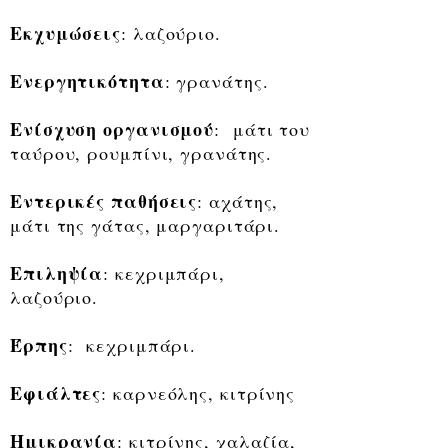
Εκχυμώσεις
: λαζούριο.
Ενεργητικότητα
: γρανάτης.
Ενίσχυση οργανισμού
: μάτι του
ταύρου, ρουμπίνι, γρανάτης.
Εντερικές παθήσεις
: αχάτης,
μάτι της γάτας, μαργαριτάρι.
Επιληψία
: κεχριμπάρι,
λαζούριο.
Έρπης
: κεχριμπάρι.
Εφιάλτες
: καρνεόλης, κιτρίνης
Ημικρανία
: κιτρίνης, χαλαζία,