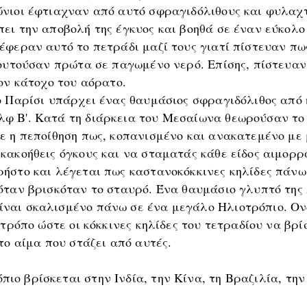
νιοι έφτιαχναν από αυτό σφραγιδόλιθους και φυλαχτά
ει την αποβολή της έγκυος και βοηθά σε έναν εύκολο
έφεραν αυτό το πετράδι μαζί τους γιατί πίστευαν π
βουτούσαν πρώτα σε παγωμένο νερό. Επίσης, πίστευα
ον κάτοχο του αόρατο.
 Παρίσι υπάρχει ένας θαυμάσιος σφραγιδόλιθος από 
φ Β'. Κατά τη διάρκεια του Μεσαίωνα θεωρούσαν το 
ε η πεποίθηση πως, κοπανισμένο και ανακατεμένο με 
κακοήθεις όγκους και να σταματάς κάθε είδος αιμορρ
ήστο και λέγεται πως καστανοκόκκινες κηλίδες πάνω 
όταν βρισκόταν το σταυρό. Ένα θαυμάσιο γλυπτό της
ναι σκαλισμένο πάνω σε ένα μεγάλο Ηλιοτρόπιο. Ον
 τρόπο ώστε οι κόκκινες κηλίδες του τετραδίου να β
το αίμα που στάζει από αυτές.
όπιο βρίσκεται στην Ινδία, την Κίνα, τη Βραζιλία, τη