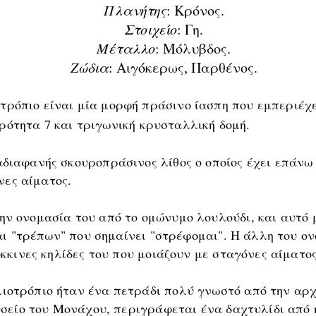
Πλανήτης
: Κρόνος.
Στοιχείο
: Γη.
Μέταλλο
: Μόλυβδος.
Ζώδια
: Αιγόκερως, Παρθένος.
οτρόπιο είναι μία μορφή πράσινο ίασπη που εμπεριέχε
ηρότητα 7 και τριγωνική κρυσταλλική δομή.
αδιαφανής σκουροπράσινος λίθος ο οποίος έχει επάνω
νες αίματος.
ην ονομασία του από το ομώνυμο λουλούδι, και αυτό μ
αι "τρέπων" που σημαίνει "στρέφομαι". Η άλλη του ο
κκινες κηλίδες του που μοιάζουν με σταγόνες αίματος
λιοτρόπιο ήταν ένα πετράδι πολύ γνωστό από την αρχ
σείο του Μονάχου, περιγράφεται ένα δαχτυλίδι από 