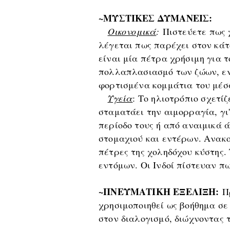
~ΜΥΣΤΙΚΕΣ ΔΥΜΑΝΕΙΣ:
Οικονομικά
:
Πιστεύετε πως χ
λέγεται πως παρέχει στον κάτ
είναι μία πέτρα χρήσιμη για 
πολλαπλασιασμό των ζώων, εν
φορτισμένα κομμάτια του μέσ
Υγεία
: Το ηλιοτρόπιο σχετί
σταματάει την αιμορραγία, γι
περίοδο τους ή από αναιμικά 
στομαχιού και εντέρων. Ανακο
πέτρες της χοληδόχου κύστης.
εντόμων. Οι Ινδοί πίστευαν π
~ΠΝΕΥΜΑΤΙΚΗ ΕΞΕΛΙΞΗ:
Π
χρησιμοποιηθεί ως βοήθημα σ
στον διαλογισμό, διώχνοντας τ