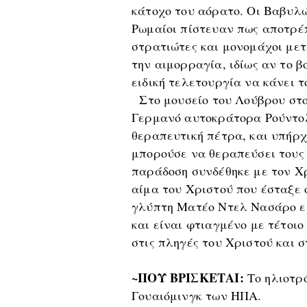
κάτοχο του αόρατο. Οι Βαβυλώ
Ρωμαίοι πίστευαν πως αποτρέπ
στρατιώτες και μονομάχοι μετ
την αιμορραγία, ιδίως αν το 
ειδική τελετουργία να κάνει τ
Στο μουσείο του Λούβρου στο
Γερμανό αυτοκράτορα Ρούντολ
θεραπευτική πέτρα, και υπήρχ
μπορούσε να θεραπεύσει τους 
παράδοση συνδέθηκε με τον Χρ
αίμα του Χριστού που έσταξε 
γλύπτη Ματέο Ντελ Νασάρο εί
και είναι φτιαγμένο με τέτοιο
στις πληγές του Χριστού και σ
~ΠΟΥ ΒΡΙΣΚΕΤΑΙ:
Τ
ο ηλιοτρ
Γουαιόμινγκ των ΗΠΑ.