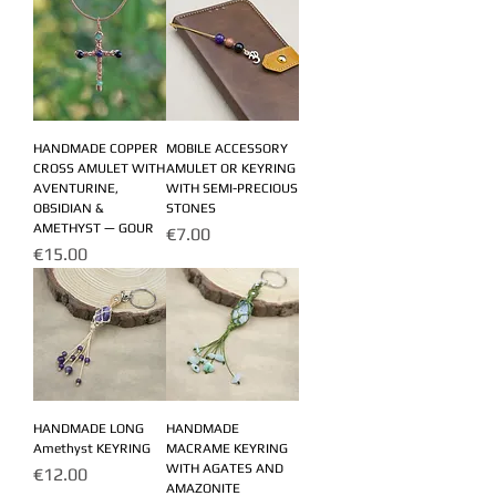
HANDMADE COPPER
MOBILE ACCESSORY
CROSS AMULET WITH
AMULET OR KEYRING
AVENTURINE,
WITH SEMI-PRECIOUS
OBSIDIAN &
STONES
AMETHYST — GOUR
Price
€7.00
Price
€15.00
HANDMADE LONG
HANDMADE
Amethyst KEYRING
MACRAME KEYRING
WITH AGATES AND
Price
€12.00
AMAZONITE